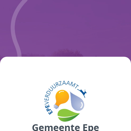
Gemeente Epe